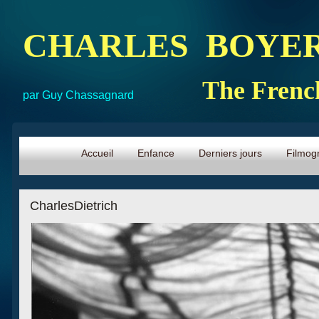
CHARLES BOYER
The Frenc
par Guy Chassagnard
Accueil
Enfance
Derniers jours
Filmog
CharlesDietrich